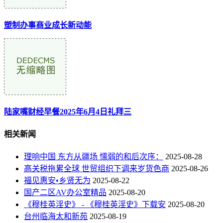
塑制办事商业成长新动能
陆家嘴财经早餐2025年6月4日礼拜三
相关新闻
理响中国 东方从疆场 懦弱的和后次序：
2025-08-28
高关税拖累全球 世贸组织下调来岁货色商
2025-08-26
福见惠安•乡贤无为
2025-08-22
国产二区AV办公室精品
2025-08-20
《穆桂英淫史》 - 《穆桂英淫史》下载安
2025-08-20
台州临海太和新苑
2025-08-19