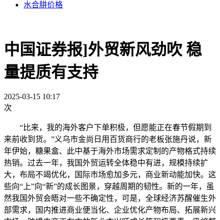
水合肼价格
中国证券报]外贸新风劲吹 稳
量提质有支持
2025-03-15 10:17
次
“比来，我的海外客户下单积极，但愿能正在春节假期到
来前收到货。”义乌市金尚日用百货商行的老板张施丹说，新
年伊始，糖果盒、此中基于海外市场需求定制的产物格式持续
热销。过去一年，我国外贸运转全体稳中有进，规模持续扩
大，布局不竭优化，国际市场愈加多元，商业新动能加快。这
些向“上”向“新”的成长图景，穿越周期的韧性。新的一年，虽
然我国外贸会晤对一些不确定性，可是，全球经济苏醒催生外
部需求，国内推进商业便当化、企业优化产物布局、拓展新兴