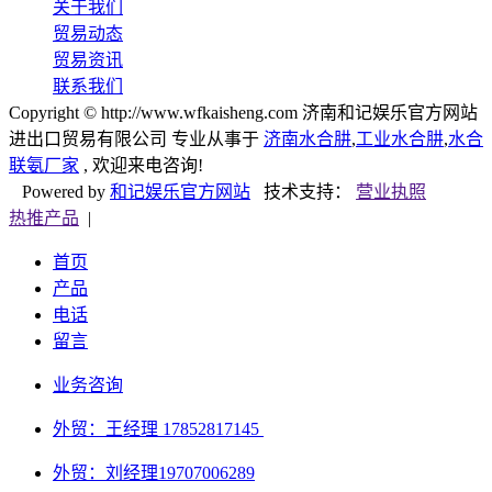
关于我们
贸易动态
贸易资讯
联系我们
Copyright © http://www.wfkaisheng.com 济南和记娱乐官方网站
进出口贸易有限公司 专业从事于
济南水合肼
,
工业水合肼
,
水合
联氨厂家
, 欢迎来电咨询!
Powered by
和记娱乐官方网站
技术支持：
营业执照
热推产品
|
首页
产品
电话
留言
业务咨询
外贸：王经理 17852817145
外贸：刘经理
19707006289