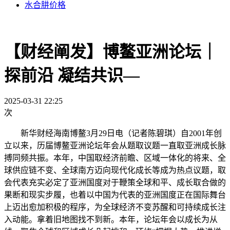
水合肼价格
【财经阐发】博鳌亚洲论坛｜
探前沿 凝结共识—
2025-03-31 22:25
次
新华财经海南博鳌3月29日电（记者陈碧琪）自2001年创
立以来，历届博鳌亚洲论坛年会从题取议题一直取亚洲成长脉
搏同频共振。本年，中国取经济前瞻、区域一体化的将来、全
球供应链不变、全球南方迈向现代化成长等成为热点议题，取
会代表充实必定了亚洲国度对于鞭策全球和平、成长取合做的
果断和现实步履，也着以中国为代表的亚洲国度正在国际舞台
上迈出愈加积极的程序，为全球经济不变苏醒和可持续成长注
入动能。拿着旧地图找不到新。本年，论坛年会以成长为从