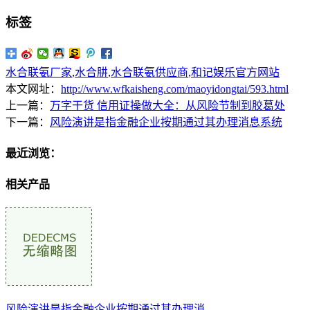
标签
水合联氨厂家
,
水合肼
,
水合联氨供应商
,
和记娱乐官方网站
本文网址：
http://www.wfkaisheng.com/maoyidongtai/593.html
上一篇：
万字干货 信用证操做大全：从风险节制到胶葛处
下一篇：
风险演讲是指金融企业按期通过其办理消息系统
最近浏览：
相关产品
风险演讲是指金融企业按期通过其办理消