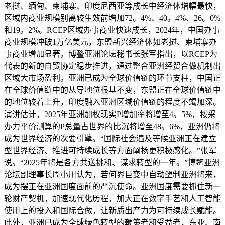
老挝、缅甸、柬埔寨、印度尼西亚等成长中经济体增幅最快，
区域内商业规模别离较生效前增加72。4%、40。4%、26。0%
和19。2%。RCEP区域办事商业快速成长，2024年，中国办事
商业规模冲破1万亿美元，东盟新兴经济体如老挝、柬埔寨办
事商业增加显著。博鳌亚洲论坛秘书长张军指出，以RCEP为
代表的新的自贸协定稳步推进，通过整合亚洲经贸合做机制出
区域大市场盈利。亚洲已成为全球价值链的环节支柱，中国正
在全球价值链中的从导地位根基不变，东盟正在全球价值链中
的地位较着上升，印度融入亚洲区域价值链的程度不竭加深。
演讲估计，2025年亚洲加权现实P增加率将增至4。5%，按采
办力平价测算的P总量占世界的比沉将增至48。6%，亚洲仍将
成为世界经济的次要引擎。“国际社会遍及等候亚洲正在建立
型世界经济、推进可持续成长等方面阐扬更积极感化。”张军
说。“2025年将是各方共送挑和、谋求转型的一年。”博鳌亚洲
论坛副理事长周小川认为，若何界巨变中自动塑制亚洲将来，
成为摆正在亚洲国度面前的严沉使命。亚洲国度需要抓住新一
轮财产契机，加速现代化历程，加大正在数字手艺和人工智能
使用上的投入和国际合做，让新质出产力为可持续成长赋能。
此外，亚洲已成为全球绿色转型的鞭策者和受益者，东亚、南