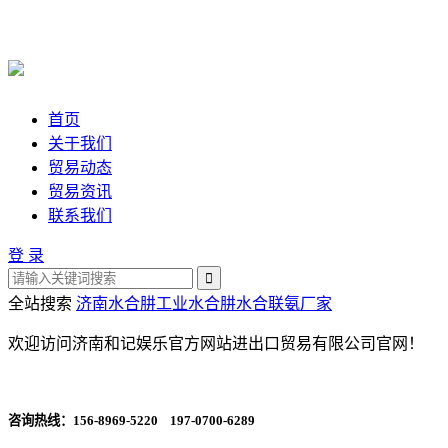
首页
关于我们
贸易动态
贸易资讯
联系我们
登 录
全站搜索
济南水合肼
工业水合肼
水合联氨厂家
欢迎访问济南和记娱乐官方网站进出口贸易有限公司官网！
咨询热线：
156-8969-5220 197-0700-6289